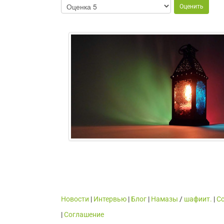
Новости
|
Интервью
|
Блог
|
Намазы
/
шафиит.
|
С
|
Cоглашение