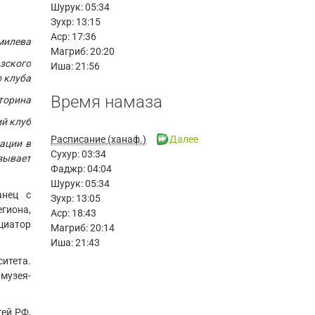
Шурук:
05:34
Зухр:
13:15
Аср:
17:36
милева
Магриб:
20:20
азского
Иша:
21:56
 клуба
Время намаза
кторина
й клуб
Расписание (ханаф.)
Далее
ации в
Сухур:
03:34
зывает
Фаджр:
04:04
Шурук:
05:34
анец с
Зухр:
13:05
гиона,
Аср:
18:43
циатор
Магриб:
20:14
Иша:
21:43
итета.
музея-
тей РФ,