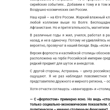
сирийских событиях… Добавим к тому и в том 
Воздушно-космических сил России.
Наш край — на Юге России. Жаркий влажный кли
любой коллизии выше по Волге. Беспощадн
Афганистане. Но и притягательность, магнетиз
В различные годы я жил, учился, работал в 
назад, и не в одиночку. Потому не удивляйтесь
вероятно, прозвучат в нашей беседе. Ведь «если н
Версия форпоста и каспийской столицы обоснов
расположена на гербе Российской империи сред
редкий предмет для шуток и анекдотов.
С другой стороны, Астрахань – центр российско
ощущают. Я не раз наблюдал повсеместное т
представителю дружного и мирного региона, – о
Хотя отчасти соглашусь: «авангардов» и «столиц»
— С «форпостом» примерно ясно. Но ведь «сто
только социально-экономические показатели. С
политическое – именно столичным функциям?