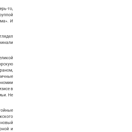
ерь-то,
группой
ма». И
ыглядел
чинали
еликой
орскую
Ираном,
ничные
ономии
изисе в
мьи. Не
тойные
жского
 новый
рной и