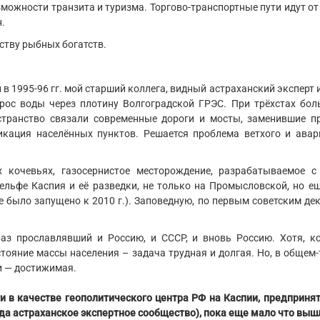
жности транзита и туризма. Торгово-транспортные пути идут от 
.
ству рыбных богатств.
в 1995-96 гг. мой старший коллега, видный астраханский эксперт 
рос воды через плотину Волгоградской ГРЭС. При трёхстах бол
странство связали современные дороги и мосты, заменившие п
икация населённых пунктов. Решается проблема ветхого и авар
 кочевьях, газосернистое месторождение, разрабатываемое с
ельфе Каспия и её разведки, не только на Промысловской, но ещ
 было запущено к 2010 г.). Заповедную, по первым советским де
аз прославлявший и Россию, и СССР, и вновь Россию. Хотя, ко
ояние массы населения – задача трудная и долгая. Но, в общем-
и — достижимая.
и в качестве геополитического центра РФ на Каспии, предпринят
гда астраханское экспертное сообщество), пока еще мало что выш