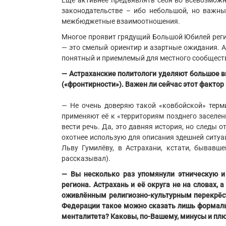
Ещё активнее предъявлять себя во всевозмож
законодательстве – ибо небольшой, но важный
межбюджетные взаимоотношения.
Многое проявит грядущий Большой Юбилей регион
— это смелый ориентир и азартные ожидания. 
понятный и приемлемый для местного сообщества
— Астраханские политологи уделяют большое в
(«фронтирности»). Важен ли сейчас этот фактор
— Не очень доверяю такой «ковбойской» терми
применяют её к «территориям позднего заселен
вести речь. Да, это давняя история, но следы 
охотнее использую для описания здешней ситу
Льву Гумилёву, в Астрахани, кстати, бывав
рассказывал).
— Вы несколько раз упомянули этническую и
региона. Астрахань и её округа не на словах,
оживлённым религиозно-культурным перекрёстк
Федерации такое можно сказать лишь формальн
менталитета? Каковы, по-Вашему, минусы и пл