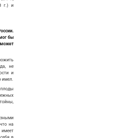
 г.) и
оссии.
 мог бы
 может
ложить
да, не
ости и
о имел.
 плоды
бежных
тойны,
азными
что на
 имеет
 себя в