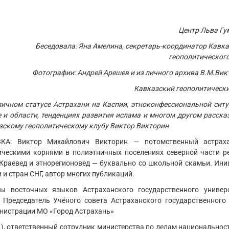
Центр Льва Гу
Беседовала: Яна Амелина, секретарь-координатор Кавк
геополитического
Фотографии: Андрей Арешев и из личного архива В.М.Ви
Кавказский геополитически
личном статусе Астрахани на Каспии, этноконфессиональной ситу
е и области, тенденциях развития ислама и многом другом расска
зскому геополитическому клубу Виктор Викторин
КА: Виктор Михайлович Викторин — потомственный астрах
ическими корнями в полиэтничных поселениях северной части ре
 Краевед и этнорегионовед — буквально со школьной скамьи. Ини
и стран СНГ, автор многих публикаций.
ы восточных языков Астраханского государственного универс
Председатель Учёного совета Астраханского государственного 
инистрации МО «Город Астрахань»
), ответственный сотрудник министерства по делам национальнос