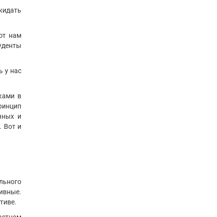
ожидать
ют нам
туденты
ь у нас
ками в
ринцип
чных и
. Вот и
ального
ивные.
тиве.