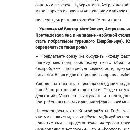
советник-референт губернатора Астраханской
миротворческой работы на Северном Кавказе (ве
Эксперт Центра Льва Гумилёва (с 2009 года)
— Уважаемый Виктор Михайлович, Астрахань не
Претендовала она и на звание «арбузной столиц
стать побратимом турецкого Диарбакыра). К
определяться такая роль?
— Предлагаете сразу же обсудить «схему фак
нашему местному сообществу нечто обратн
беспроблемен, но требует серьёзности, адекв
рекламы. В наши дни не проявишь здравой амбиц
Уже лет пятнадцать я преподаю будущим педаг
нашей астраханской подготовки. Студенты у
делегаций. Успешно выступают и побеждаю
востребованы в самых разных сферах своей мно
Не сокращаем мы всей этой работы. Ещё налад
частями планеты, и с «арбузным Диярбакыром
повестке дня – представление интересов Рос
базирование в Астрахани – то и «форпост». Фло