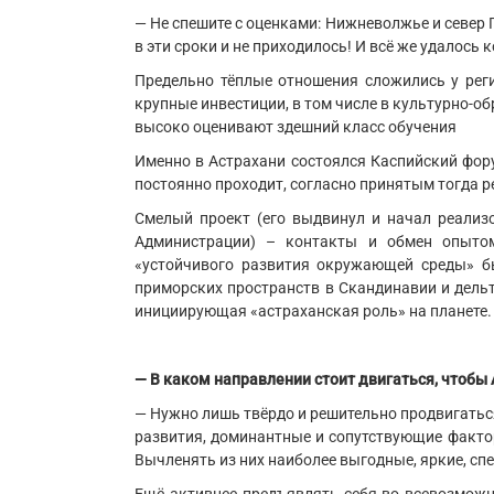
— Не спешите с оценками: Нижневолжье и север 
в эти сроки и не приходилось! И всё же удалось
Предельно тёплые отношения сложились у рег
крупные инвестиции, в том числе в культурно-
высоко оценивают здешний класс обучения
Именно в Астрахани состоялся Каспийский форум
постоянно проходит, согласно принятым тогда р
Смелый проект (его выдвинул и начал реализо
Администрации) – контакты и обмен опытом
«устойчивого развития окружающей среды» б
приморских пространств в Скандинавии и дельто
инициирующая «астраханская роль» на планете.
— В каком направлении стоит двигаться, чтобы 
— Нужно лишь твёрдо и решительно продвигатьс
развития, доминантные и сопутствующие факто
Вычленять из них наиболее выгодные, яркие, сп