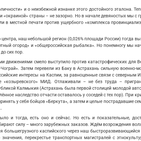
личности» и о неизбежной изнанке этого достойного эталона. Теп
ли «окраиной» страны – не зазорно. Но в начале девяностых мы с 
ли в местной печати против ущербного «комплекса провинциализ
о центра, наш небольшой регион (0,026% площади России) тогда в
тный огород» и «общероссийская рыбалка». Но понемногу мы на
до сих пор.
ими движениями смело выступило против катастрофических для В
-Чограй». Затем перевели из Баку в Астрахань сильную военно-м
ссийские интересы на Каспии, за равноценные связи с северным 
ние «козыревского» МИД. Отлаживали – не без труда – пригра
публикой Калмыкия (Астрахань была первой столицей молодой авт
лённое наследство отчасти оставалось у соседей с тех пор). При кр
ринять у себя бойцов «Беркута», а затем и целые пострадавшие се
…
было и тогда, есть оно и сейчас. Но есть и показательные, дос
абирают силу – много зарубежных заказов. Ждём возрождения вол
тия большегрузного каспийского через наш быстроразвивающийся
о значения, перекрестье транспортных магистралей с этнокульту