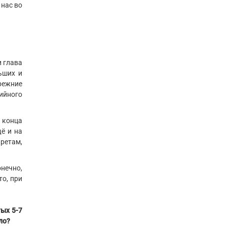
нас во
и глава
ьших и
режние
ийного
 конца
ё и на
кретам,
нечно,
то, при
ых 5-7
ло?