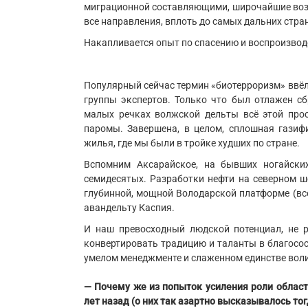
миграционной составляющими, широчайшие возмо
все направления, вплоть до самых дальних стран
Накапливается опыт по спасению и воспроизвод
Популярный сейчас термин «биотерроризм» ввёл 
группы экспертов. Только что был отлажен сб
малых речках волжской дельты всё этой про
паромы. Завершена, в целом, сплошная газиф
жилья, где мы были в тройке худших по стране.
Вспомним Аксарайское, на бывших ногайских
семидесятых. Разработки нефти на северном ш
глубинной, мощной Володарской платформе (все
авандельту Каспия.
И наш превосходный людской потенциал, не р
конвертировать традицию и таланты в благосост
умелом менеджменте и слаженном единстве вол
— Почему же из попыток усиления роли област
лет назад (о них так азартно высказывалось то