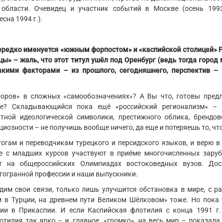
 области. Очевидец и участник событий в Москве (осень 1993
сна 1994 г.).
редко именуется «южным форпостом» и «каспийской столицей» Р
ы» – жаль, что этот титул ушёл под Оренбург (ведь тогда город
акими факторами – из прошлого, сегодняшнего, перспектив –
торов» в сложных «самообозначениях»? А Вы что, готовы пред
ое? Складывающийся пока ещё «российский регионализм» – 
атной идеологической символики, престижного облика, брендов
иозности – не получишь вообще ничего, да еще и потеряешь то, чт
огам и переводчикам турецкого и персидского языков, и верю в
же с младших курсов участвуют в приёме многочисленных зару
т на общероссийских Олимпиадах востоковедных вузов. Дос
гогранной профессии и наши выпускники.
им свои связи, только лишь улучшится обстановка в мире, с р
 в Турции, на древнем пути Великом Шёлковом» тоже. Но пока 
сии в Прикаспии. И если Каспийская флотилия с конца 1991 г.
тилия так ярко – и, главное, «громко», на весь мир – показала