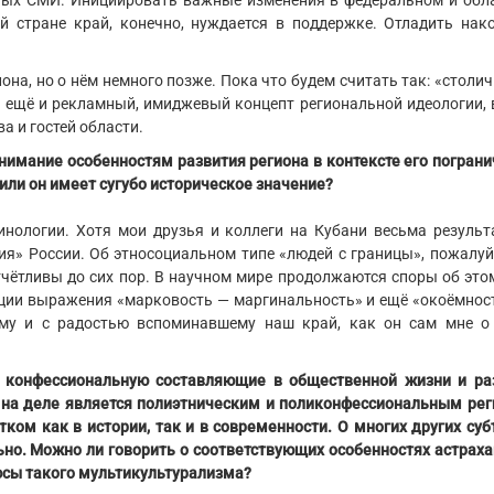
ных СМИ. Инициировать важные изменения в федеральном и обл
 стране край, конечно, нуждается в поддержке. Отладить нако
а, но о нём немного позже. Пока что будем считать так: «столи
А ещё и рекламный, имиджевый концепт региональной идеологии, 
 и гостей области.
нимание особенностям развития региона в контексте его пограни
 или он имеет сугубо историческое значение?
нологии. Хотя мои друзья и коллеги на Кубани весьма результ
ия» России. Об этносоциальном типе «людей с границы», пожалуй
отчётливы до сих пор. В научном мире продолжаются споры об это
ации выражения «марковость — маргинальность» и ещё «окоёмност
шему и с радостью вспоминавшему наш край, как он сам мне о
 конфессиональную составляющие в общественной жизни и ра
 а на деле является полиэтническим и поликонфессиональным рег
ом как в истории, так и в современности. О многих других суб
о. Можно ли говорить о соответствующих особенностях астраха
юсы такого мультикультурализма?