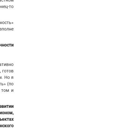
астном
нец-то
чность»
вполне
чности
ативно
, готов
м. Но я
ь» (по
 том и
звитии
ионом,
ъектах
нского