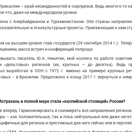
Прикаспия – край неожиданностей и сюрпризов. Ведь многого-то 
 кое-что, даже на международном уровне.
иона с Азербайджаном и Туркменистаном. Обе страны направля
образовательные и этнокультурные проекты. Приезжающие к нам с
 на высшем уровне глав государств (29 сентября 2014 г.). Тепер
ешениям, масса встреч и конференций попроще.
вывать писатель Ю.А. Никитин, мой коллега по работе советни
 «дельтовых» регионов (их, крупных — до десятка). Ведь п
ыл выработан в ООН с 1972 г. именно на примере крупных ре
вых – в Бразилии. Предложено к концу 2017 г. вернуться к нему
Астрахань в полной мере стала «каспийской столицей» России?
я вперёд. Гармонизировать и соизмерять все направления регион
ры – как положительные, так и пока нейтральные или даже негат
ецифичные для региона и престижные для него сейчас или в перспек