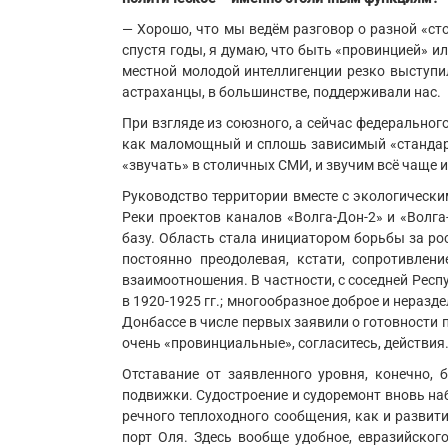
— Хорошо, что мы ведём разговор о разной «сто
спустя годы, я думаю, что быть «провинцией» и
местной молодой интеллигенции резко выступи
астраханцы, в большинстве, поддерживали нас.
При взгляде из союзного, а сейчас федеральног
как маломощный и сплошь зависимый «стандар
«звучать» в столичных СМИ, и звучим всё чаще и 
Руководство территории вместе с экологическ
Реки проектов каналов «Волга-Дон-2» и «Волга
базу. Область стала инициатором борьбы за ро
постоянно преодолевая, кстати, сопротивле
взаимоотношения. В частности, с соседней Рес
в 1920-1925 гг.; многообразное доброе и неразде
Донбассе в числе первых заявили о готовности п
очень «провинциальные», согласитесь, действия
Отставание от заявленного уровня, конечно, 
подвижки. Судостроение и судоремонт вновь н
речного теплоходного сообщения, как и разви
порт Оля. Здесь вообще удобное, евразийског