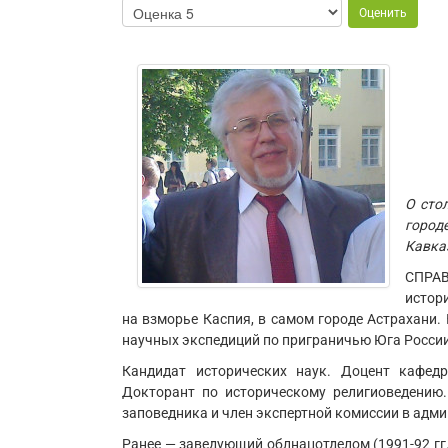
О сто
город
Кавка
СПРАВ
истор
на взморье Каспия, в самом городе Астрахани.
научных экспедиций по приграничью Юга России 
Кандидат исторических наук. Доцент кафедр
Докторант по историческому религиоведению. 
заповедника и член экспертной комиссии в адм
Ранее — заведующий облнацотделом (1991-92 гг.