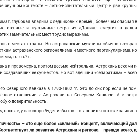
же звучном контексте — лётно-испытательный Центр и две крупны
мат, глубокая впадина с ледниковых времён, более чем опасная 
ые степные и пустынные ветра из «Долины смерти» в даль
м этих замечательных мест трудновыразимы.
разных местах страны. Но астраханские мужчины обычно возвра
 ноткам астраханского регионализма и местного партикуляризма, к
и мы, то кто?».
ана и правомерна, притом весьма нейтральна. Астрахань веками 
и создававших ее субъектов. Но вот здешний «сепаратизм» – все
го Северного Кавказа в 1790-1802 гг. Это до сих пор если не пом
ёплое отношение к Астрахани на Северном Кавказе. А к астра
собую доверительность.
, похоже, у нас скоро будет избыток – становится похоже на их «п
личность» – это ещё более «сильный» концепт, включающий дал
оответствует ли развитие Астрахани и региона – прежде всего, 