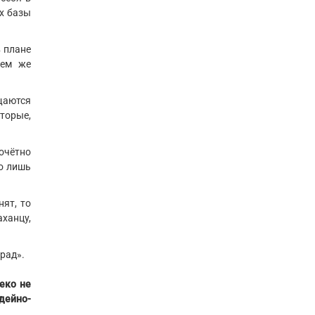
х базы
в плане
нем же
щаются
оторые,
почётно
го лишь
нят, то
ханцу,
арад».
еко не
идейно-